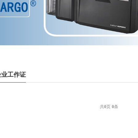
企业工作证
共
0
页
0
条